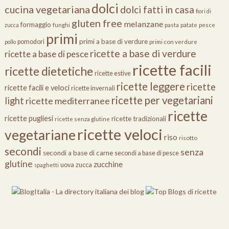
dolci
cucina vegetariana
dolci fatti in casa
fiori di
gluten free
melanzane
formaggio
zucca
funghi
pasta
patate
pesce
primi
primi a base di verdure
pomodori
pollo
primi con verdure
ricette a base di verdure
ricette a base di pesce
ricette facili
ricette dietetiche
ricette estive
ricette leggere
ricette
ricette facili e veloci
ricette invernali
ricette per vegetariani
light
ricette mediterranee
ricette
ricette pugliesi
ricette tradizionali
ricette senza glutine
ricette veloci
vegetariane
riso
risotto
secondi
senza
secondi a base di carne
secondi a base di pesce
glutine
zucchine
uova
zucca
spaghetti