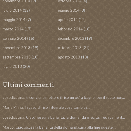
novembre 2014
(9)
ottobre 2014
(4)
luglio 2014
(12)
giugno 2014
(3)
maggio 2014
(7)
aprile 2014
(12)
marzo 2014
(17)
febbraio 2014
(18)
gennaio 2014
(16)
dicembre 2013
(19)
novembre 2013
(19)
ottobre 2013
(21)
settembre 2013
(18)
agosto 2013
(18)
luglio 2013
(20)
Ultimi commenti
cosedicucina:
ti conviene mettere il riso un po' a bagno, per il resto non…
Maria Pinna:
In caso di riso integrale cosa cambia?…
cosedicucina:
Ciao, nessuna banalità, la domanda è lecita. Tecnicament…
Marco:
Ciao..scusa la banalità della domanda..ma alla fine queste …