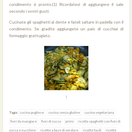
condimento è pronto.(1) Ricordatevi di aggiungere il sale
secondo i vostri gusti.
Cucinate gli spaghetti al dente e fateli saltare in padella con il
condimento. Se gradite aggiungete un paio di cucchiai di
formaggio grattugiato.
1
Tags:
cucina pugliese
cucina senza glutine
cucina vegetariana
fiori da mangiare
fiori di zucca
primi
ricetta spaghetti con fiori di
zucca e zucchine
ricette a base di verdure
ricette facili
ricette