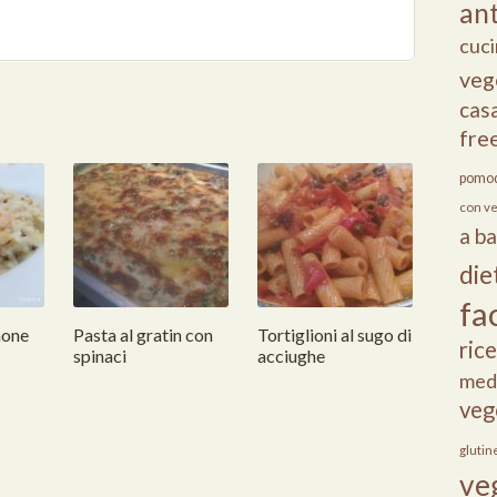
ant
cuci
veg
cas
fre
pomod
con v
a b
die
fac
mone
Pasta al gratin con
Tortiglioni al sugo di
ric
spinaci
acciughe
med
veg
glutin
ve