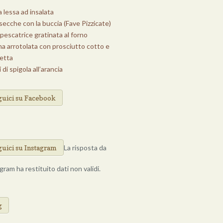
 lessa ad insalata
secche con la buccia (Fave Pizzicate)
pescatrice gratinata al forno
na arrotolata con prosciutto cotto e
letta
i di spigola all’arancia
guici su Facebook
guici su Instagram
La risposta da
gram ha restituito dati non validi.
Di Cucina
g