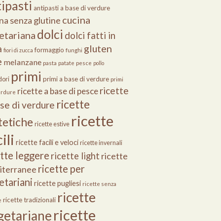
ipasti
antipasti a base di verdure
cucina
na senza glutine
dolci
etariana
dolci fatti in
gluten
a
formaggio
fiori di zucca
funghi
e
melanzane
pasta
patate
pesce
pollo
primi
primi a base di verdure
ori
primi
ricette
ricette a base di pesce
erdure
ricette
ase di verdure
ricette
tetiche
ricette estive
ili
ricette facili e veloci
ricette invernali
ette leggere
ricette light
ricette
ricette per
iterranee
etariani
ricette pugliesi
ricette senza
ricette
ricette tradizionali
e
ricette
getariane