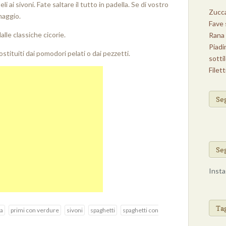
i ai sivoni. Fate saltare il tutto in padella. Se di vostro
Zucca
maggio.
Fave 
alle classiche cicorie.
Rana 
Piadi
stituiti dai pomodori pelati o dai pezzetti.
sotti
Filett
Se
Se
Insta
Cose 
Ta
na
primi con verdure
sivoni
spaghetti
spaghetti con