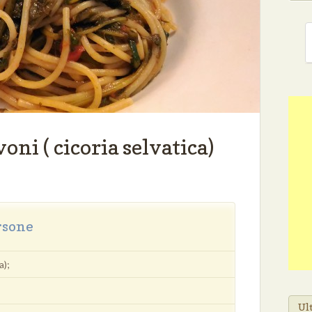
oni ( cicoria selvatica)
rsone
a);
Ult