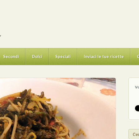
Secondi
Dolci
Speciali
Inviaci le tue ricette
C
V
Cer