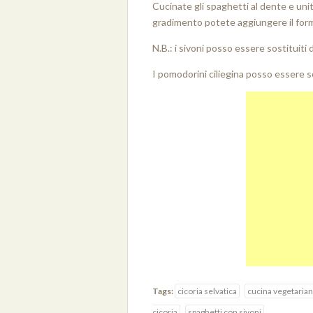
Cucinate gli spaghetti al dente e unitel
gradimento potete aggiungere il for
N.B.: i sivoni posso essere sostituiti d
I pomodorini ciliegina posso essere so
Tags:
cicoria selvatica
cucina vegetaria
cicoria
spaghetti con sivoni