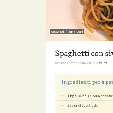
spaghetti con sivoni
Spaghetti con siv
Inseritosu
9 febbraio 2017
in
Primi
Ingredienti per 4 pe
1 kg di sivoni ( cicoria selvatic
200 gr di spaghetti;