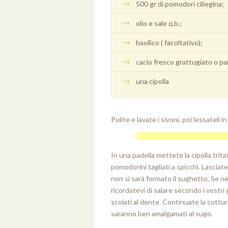
500 gr di pomodori ciliegina;
olio e sale q.b.;
basilico ( facoltativo);
cacio fresco grattugiato o pa
una cipolla
Pulite e lavate i sivoni, poi lessateli i
In una padella mettete la cipolla tritat
pomodorini tagliati a spicchi. Lasci
non si sarà formato il sughetto. Se n
ricordatevi di salare secondo i vostr
scolati al dente. Continuate la cottur
saranno ben amalgamati al sugo.