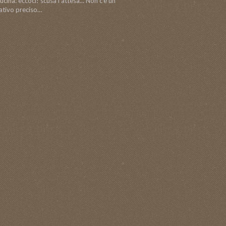
ucina:
eccoci! scusa l'attesa... Non c'è un
ativo preciso…