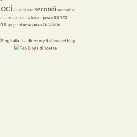
loci
secondi
riso
secondi a
risotto
senza
di carne
secondi a base di pesce
ine
zucchine
uova
zucca
spaghetti