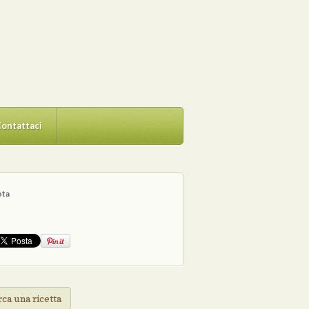
ontattaci
ota
ca una ricetta