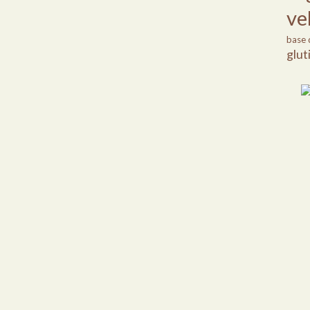
ve
base 
glut