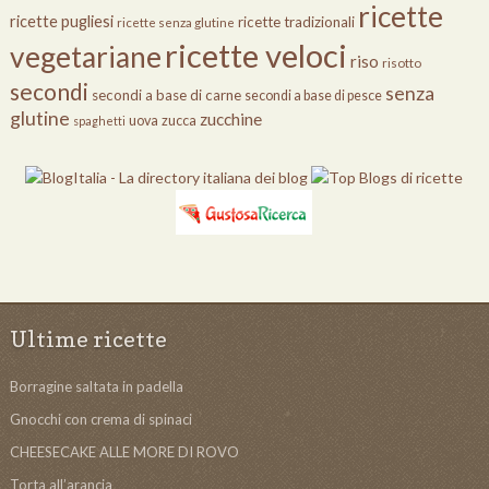
ricette
ricette pugliesi
ricette tradizionali
ricette senza glutine
ricette veloci
vegetariane
riso
risotto
secondi
senza
secondi a base di carne
secondi a base di pesce
glutine
zucchine
uova
zucca
spaghetti
Ultime ricette
Borragine saltata in padella
Gnocchi con crema di spinaci
CHEESECAKE ALLE MORE DI ROVO
Torta all’arancia