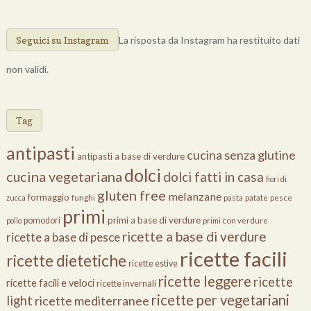
Seguici su Instagram
La risposta da Instagram ha restituito dati
non validi.
Cose Di Cucina
Tag
antipasti
cucina senza glutine
antipasti a base di verdure
dolci
cucina vegetariana
dolci fatti in casa
fiori di
gluten free
melanzane
formaggio
zucca
funghi
pasta
patate
pesce
primi
primi a base di verdure
pomodori
pollo
primi con verdure
ricette a base di verdure
ricette a base di pesce
ricette facili
ricette dietetiche
ricette estive
ricette leggere
ricette
ricette facili e veloci
ricette invernali
ricette per vegetariani
light
ricette mediterranee