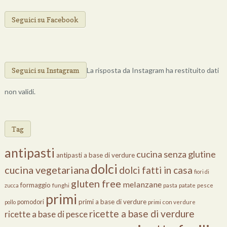
Seguici su Facebook
Seguici su Instagram
La risposta da Instagram ha restituito dati
non validi.
Cose Di Cucina
Tag
antipasti
cucina senza glutine
antipasti a base di verdure
dolci
cucina vegetariana
dolci fatti in casa
fiori di
gluten free
melanzane
formaggio
zucca
funghi
pasta
patate
pesce
primi
primi a base di verdure
pomodori
pollo
primi con verdure
ricette a base di verdure
ricette a base di pesce