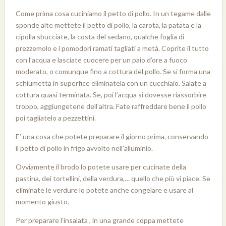
Come prima cosa cuciniamo il petto di pollo. In un tegame dalle
sponde alte mettete il petto di pollo, la carota, la patata e la
cipolla sbucciate, la costa del sedano, qualche foglia di
prezzemolo e i pomodori ramati tagliati a metà. Coprite il tutto
con l’acqua e lasciate cuocere per un paio d’ore a fuoco
moderato, o comunque fino a cottura del pollo. Se si forma una
schiumetta in superfice eliminatela con un cucchiaio. Salate a
cottura quasi terminata. Se, poi l’acqua si dovesse riassorbire
troppo, aggiungetene dell’altra. Fate raffreddare bene il pollo
poi tagliatelo a pezzettini.
E’ una cosa che potete preparare il giorno prima, conservando
il petto di pollo in frigo avvolto nell’alluminio.
Ovviamente il brodo lo potete usare per cucinate della
pastina, dei tortellini, della verdura,… quello che più vi piace. Se
eliminate le verdure lo potete anche congelare e usare al
momento giusto.
Per preparare l’insalata , in una grande coppa mettete