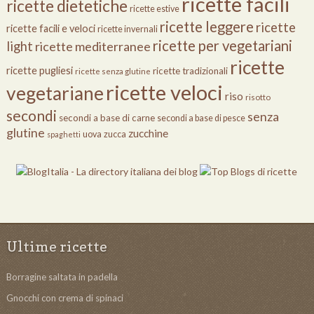
ricette facili
ricette dietetiche
ricette estive
ricette leggere
ricette
ricette facili e veloci
ricette invernali
ricette per vegetariani
light
ricette mediterranee
ricette
ricette pugliesi
ricette tradizionali
ricette senza glutine
ricette veloci
vegetariane
riso
risotto
secondi
senza
secondi a base di carne
secondi a base di pesce
glutine
zucchine
uova
zucca
spaghetti
Ultime ricette
Borragine saltata in padella
Gnocchi con crema di spinaci