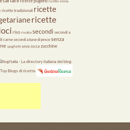
etariani
ricette pugliesi
ricette senza
ricette
ricette tradizionali
e
ricette
getariane
loci
secondi
riso
secondi a
risotto
senza
di carne
secondi a base di pesce
ine
zucchine
uova
zucca
spaghetti