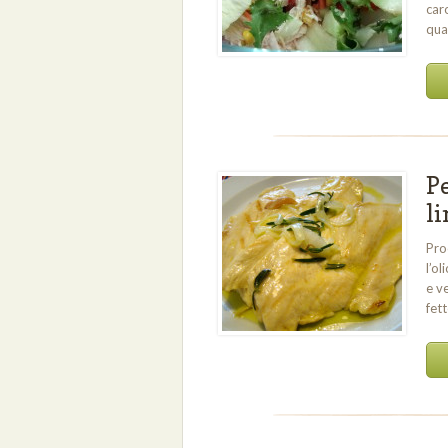
caro
qual
Pe
li
Pro
l’ol
e v
fet