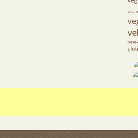
veg
glutin
ve
ve
base 
glut