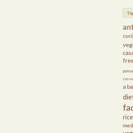
Ta
ant
cuci
veg
cas
fre
pomod
con v
a b
die
fac
ric
med