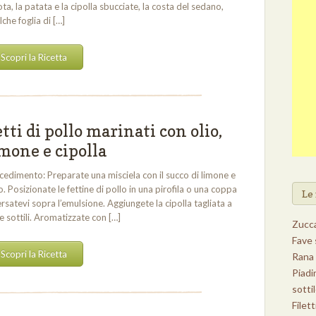
ta, la patata e la cipolla sbucciate, la costa del sedano,
che foglia di […]
Scopri la Ricetta
tti di pollo marinati con olio,
mone e cipolla
cedimento: Preparate una misciela con il succo di limone e
io. Posizionate le fettine di pollo in una pirofila o una coppa
Le 
ersatevi sopra l’emulsione. Aggiungete la cipolla tagliata a
te sottili. Aromatizzate con […]
Zucca
Fave 
Scopri la Ricetta
Rana 
Piadi
sotti
Filett