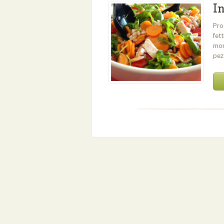
In
Pro
fett
mom
pez