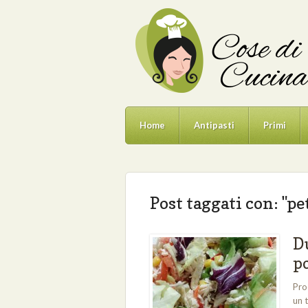
Home
Antipasti
Primi
Post taggati con: "pet
Du
po
Pro
un 