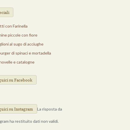
ciali
tti con Farinella
ine piccole con fiore
glioni al sugo di acciughe
rger di spinaci e mortadella
novelle e catalogne
guici su Facebook
guici su Instagram
La risposta da
gram ha restituito dati non validi.
Di Cucina