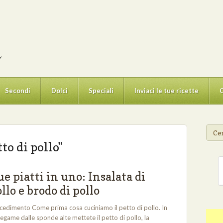
Secondi
Dolci
Speciali
Inviaci le tue ricette
C
Cer
to di pollo"
e piatti in uno: Insalata di
llo e brodo di pollo
cedimento Come prima cosa cuciniamo il petto di pollo. In
tegame dalle sponde alte mettete il petto di pollo, la