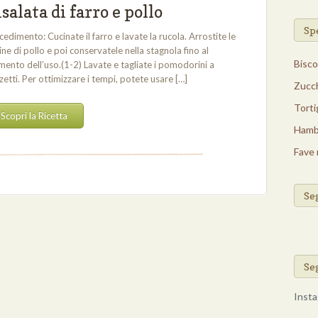
salata di farro e pollo
Spe
cedimento: Cucinate il farro e lavate la rucola. Arrostite le
ine di pollo e poi conservatele nella stagnola fino al
Bisco
ento dell’uso.(1-2) Lavate e tagliate i pomodorini a
zetti. Per ottimizzare i tempi, potete usare […]
Zucch
Torti
Scopri la Ricetta
Hambu
Fave 
Se
Se
Insta
Cose 