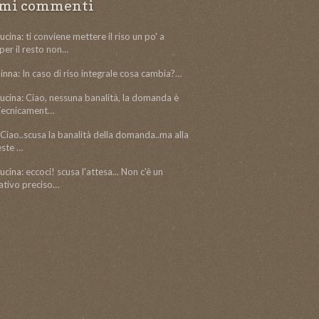
imi commenti
ucina:
ti conviene mettere il riso un po' a
per il resto non…
inna:
In caso di riso integrale cosa cambia?…
ucina:
Ciao, nessuna banalità, la domanda è
 Tecnicament…
Ciao..scusa la banalità della domanda..ma alla
este …
ucina:
eccoci! scusa l'attesa... Non c'è un
ativo preciso…