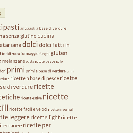
g
ipasti
antipasti a base di verdure
cucina
na senza glutine
dolci
etariana
dolci fatti in
gluten
a
formaggio
fiori di zucca
funghi
e
melanzane
pasta
patate
pesce
pollo
primi
primi a base di verdure
ori
primi
ricette
ricette a base di pesce
erdure
ricette
ase di verdure
ricette
tetiche
ricette estive
ili
ricette facili e veloci
ricette invernali
ette leggere
ricette light
ricette
ricette per
iterranee