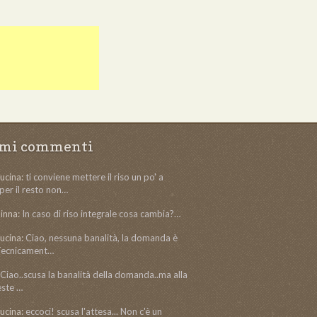
imi commenti
ucina:
ti conviene mettere il riso un po' a
per il resto non…
inna:
In caso di riso integrale cosa cambia?…
ucina:
Ciao, nessuna banalità, la domanda è
 Tecnicament…
Ciao..scusa la banalità della domanda..ma alla
este …
ucina:
eccoci! scusa l'attesa... Non c'è un