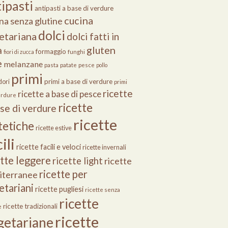
ipasti
antipasti a base di verdure
cucina
na senza glutine
dolci
etariana
dolci fatti in
gluten
a
formaggio
fiori di zucca
funghi
e
melanzane
pasta
patate
pesce
pollo
primi
primi a base di verdure
ori
primi
ricette
ricette a base di pesce
erdure
ricette
ase di verdure
ricette
tetiche
ricette estive
ili
ricette facili e veloci
ricette invernali
ette leggere
ricette light
ricette
ricette per
iterranee
etariani
ricette pugliesi
ricette senza
ricette
ricette tradizionali
e
ricette
getariane