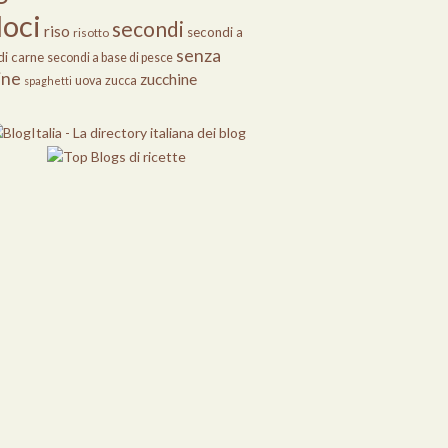
loci
secondi
riso
secondi a
risotto
senza
di carne
secondi a base di pesce
ine
zucchine
uova
zucca
spaghetti