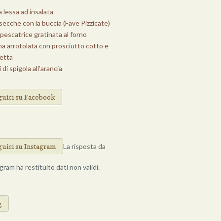
 lessa ad insalata
secche con la buccia (Fave Pizzicate)
pescatrice gratinata al forno
na arrotolata con prosciutto cotto e
letta
i di spigola all’arancia
guici su Facebook
guici su Instagram
La risposta da
gram ha restituito dati non validi.
Di Cucina
g