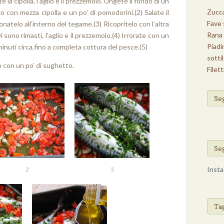
e la cipolla, l’aglio e il prezzemolo. Ungete il fondo di un
Zucca
o con mezza cipolla e un po’ di pomodorini.(2) Salate il
Fave 
onatelo all’interno del tegame.(3) Ricopritelo con l’altra
Rana 
 sono rimasti, l’aglio e il prezzemolo.(4) Irrorate con un
Piadi
minuti circa,fino a completa cottura del pesce.(5)
sotti
con un po’ di sughetto.
Filett
Se
Se
Insta
2
3
Cose 
Ta