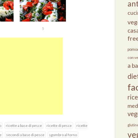
ant
cuci
veg
5
cas
fre
pomod
con v
a b
die
fac
ric
med
veg
glutin
o
ricette a base di pesce
ricette di pesce
ricette
ve
e
secondi a base di pesce
sgombro al forno