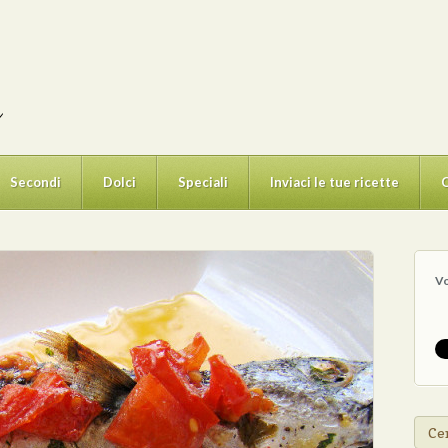
Secondi
Dolci
Speciali
Inviaci le tue ricette
C
V
Cer