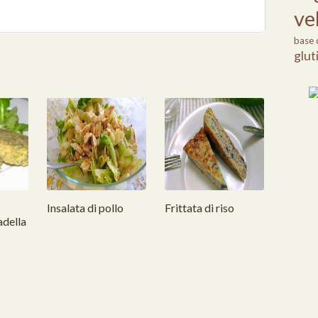
ve
base 
glut
Insalata di pollo
Frittata di riso
adella