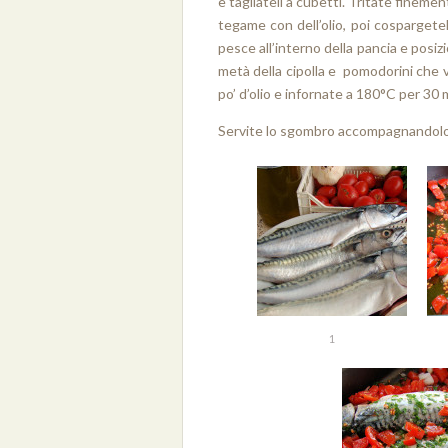
e tagliateli a cubetti. Tritate finement
tegame con dell’olio, poi cospargetel
pesce all’interno della pancia e posizi
metà della cipolla e pomodorini che vi
po’ d’olio e infornate a 180°C per 30 
Servite lo sgombro accompagnandolo 
1