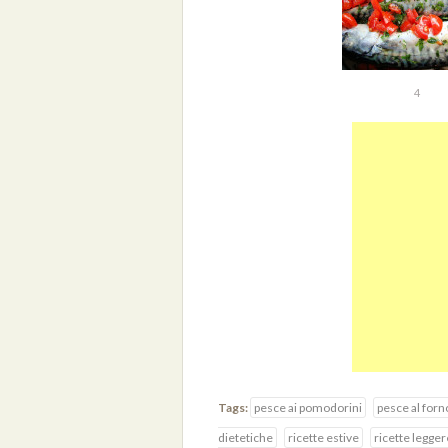
4
Tags:
pesce ai pomodorini
pesce al forn
dietetiche
ricette estive
ricette legger