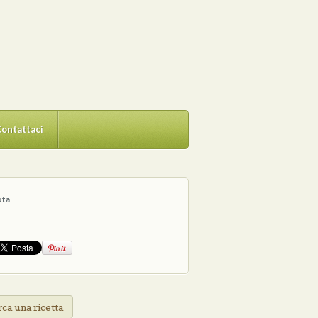
ontattaci
ota
ca una ricetta